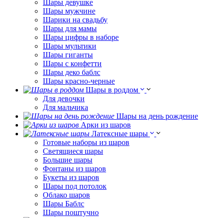
Шары девушке
Шары мужчине
Шарики на свадьбу
Шары для мамы
Шары цифры в наборе
Шары мультики
Шары гиганты
Шары с конфетти
Шары деко баблс
Шары красно-черные
Шары в роддом
Для девочки
Для мальчика
Шары на день рождение
Арки из шаров
Латексные шары
Готовые наборы из шаров
Светящиеся шары
Большие шары
Фонтаны из шаров
Букеты из шаров
Шары под потолок
Облако шаров
Шары Баблс
Шары поштучно